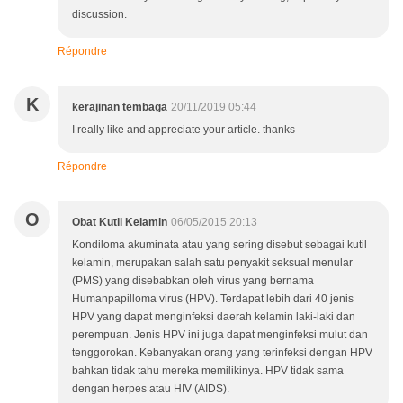
discussion.
Répondre
K
kerajinan tembaga
20/11/2019 05:44
I really like and appreciate your article. thanks
Répondre
O
Obat Kutil Kelamin
06/05/2015 20:13
Kondiloma akuminata atau yang sering disebut sebagai kutil
kelamin, merupakan salah satu penyakit seksual menular
(PMS) yang disebabkan oleh virus yang bernama
Humanpapilloma virus (HPV). Terdapat lebih dari 40 jenis
HPV yang dapat menginfeksi daerah kelamin laki-laki dan
perempuan. Jenis HPV ini juga dapat menginfeksi mulut dan
tenggorokan. Kebanyakan orang yang terinfeksi dengan HPV
bahkan tidak tahu mereka memilikinya. HPV tidak sama
dengan herpes atau HIV (AIDS).