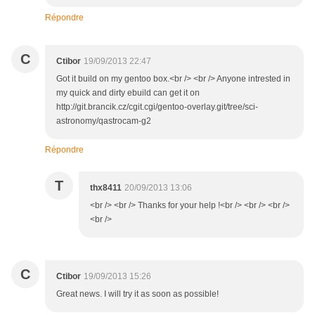
Répondre
C
Ctibor
19/09/2013 22:47
Got it build on my gentoo box.<br /> <br /> Anyone intrested in
my quick and dirty ebuild can get it on
http://git.brancik.cz/cgit.cgi/gentoo-overlay.git/tree/sci-
astronomy/qastrocam-g2
Répondre
T
thx8411
20/09/2013 13:06
<br /> <br /> Thanks for your help !<br /> <br /> <br />
<br />
C
Ctibor
19/09/2013 15:26
Great news. I will try it as soon as possible!