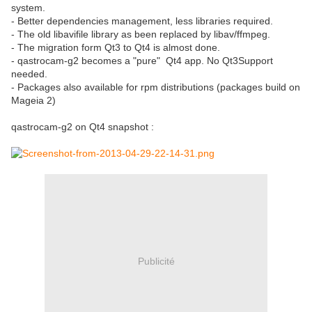
system.
- Better dependencies management, less libraries required.
- The old libavifile library as been replaced by libav/ffmpeg.
- The migration form Qt3 to Qt4 is almost done.
- qastrocam-g2 becomes a "pure" Qt4 app. No Qt3Support
needed.
- Packages also available for rpm distributions (packages build on
Mageia 2)
qastrocam-g2 on Qt4 snapshot :
Publicité